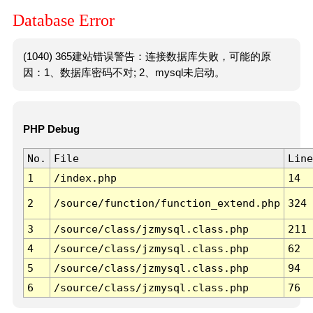
Database Error
(1040) 365建站错误警告：连接数据库失败，可能的原
因：1、数据库密码不对; 2、mysql未启动。
PHP Debug
No.
File
Line
1
/index.php
14
2
/source/function/function_extend.php
324
3
/source/class/jzmysql.class.php
211
4
/source/class/jzmysql.class.php
62
5
/source/class/jzmysql.class.php
94
6
/source/class/jzmysql.class.php
76